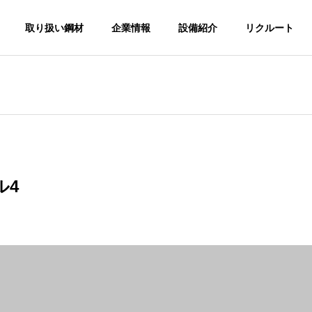
取り扱い鋼材
企業情報
設備紹介
リクルート
G
PHILOSOPHY
経営理念
ル4
ACCESS
アクセス
鋼
ガネ
各種金型材の切断販売