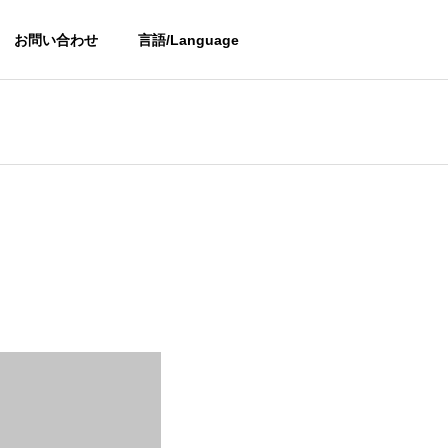
お問い合わせ
言語/Language
OUTLINE
会社概要
PARTNER
提携会社
金型用鋼の加工品