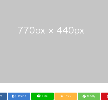
re
Hatena
Line
RSS
feedly