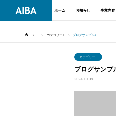
ホーム
お知らせ
事業内容
カテゴリー1
ブログサンプル4
GREETIN
ごあいさつ
カテゴリー1
事業内容
企業情報
ブログサンプ
SERVICE
COMPANY
2024.10.08
HISTORY
沿革
高級刃物
ヤスキハ