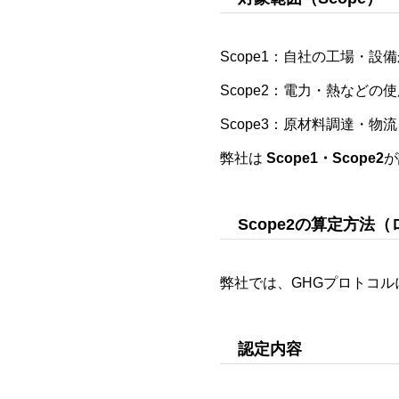
Scope1：自社の工場・設
Scope2：電力・熱などの
Scope3：原材料調達・
弊社は
Scope1・Scope2
が
Scope2の算定方
弊社では、GHGプロトコル
認定内容