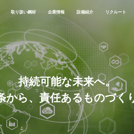
取り扱い鋼材
企業情報
設備紹介
リクルート
G
PHILOSOPHY
経営理念
持続可能な未来へ。
条から、責任あるものづく
ACCESS
アクセス
鋼
ガネ
各種金型材の切断販売