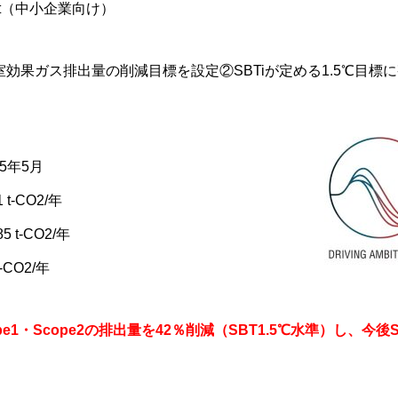
get（中小企業向け）
効果ガス排出量の削減目標を設定②SBTiが定める1.5℃目標
5年5月
 t-CO2/年
5 t-CO2/年
-CO2/年
pe1・Scope2の排出量を42％削減（SBT1.5℃水準）し、今後