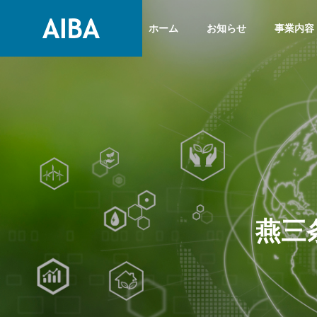
ホーム
お知らせ
事業内容
GREETIN
ごあいさつ
事業内容
企業情報
SERVICE
COMPANY
燕三
HISTORY
沿革
高級刃物
ヤスキハ