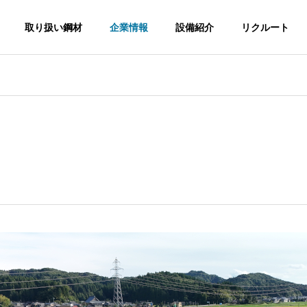
取り扱い鋼材
企業情報
設備紹介
リクルート
G
PHILOSOPHY
経営理念
ACCESS
アクセス
鋼
ガネ
各種金型材の切断販売