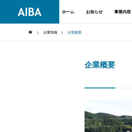
ホーム
お知らせ
事業内容
企業情報
企業概要
GREETIN
ごあいさつ
企業概要
事業内容
企業情報
SERVICE
COMPANY
HISTORY
沿革
高級刃物
ヤスキハ