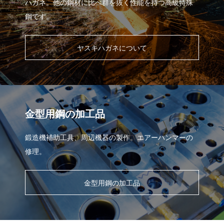
ハガネ。他の鋼材に比べ群を抜く性能を持つ高級特殊
鋼です。
ヤスキハガネについて
金型用鋼の加工品
鍛造機補助工具、周辺機器の製作。エアーハンマーの
修理。
金型用鋼の加工品