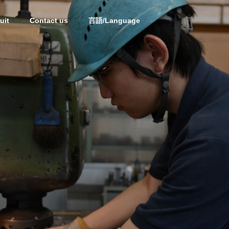
uit
Contact us
言語/Language
OUTLINE
OUTLINE
Partner
PARTNERS
i
Processed Steel Products
of Mold Materials