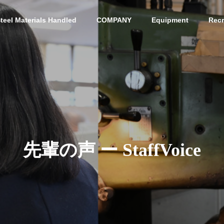
teel Materials Handled
COMPANY
Equipment
Recr
G
PHILOSOPHY
PHILOSOPHY
先輩の声 ー StaffVoice
Access
ACCESS
s Yasugi Cutlery
Cutting and Sales of Var
ous Mold Materials