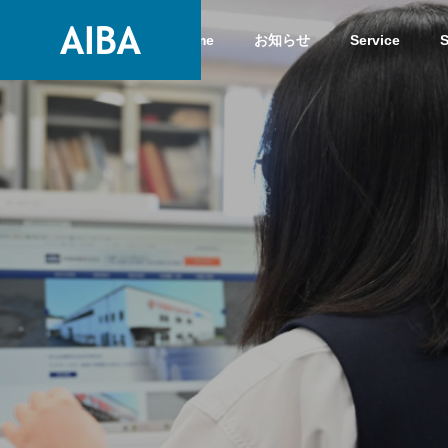
Home
お知らせ
Service
S
GREETIN
GREETING
Service
COMPANY
Service
COMPANY
History
HISTORY
High-clas
Steels