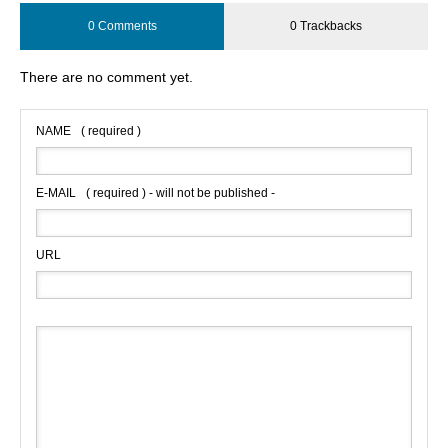
0 Comments
0 Trackbacks
There are no comment yet.
NAME
( required )
E-MAIL
( required ) - will not be published -
URL