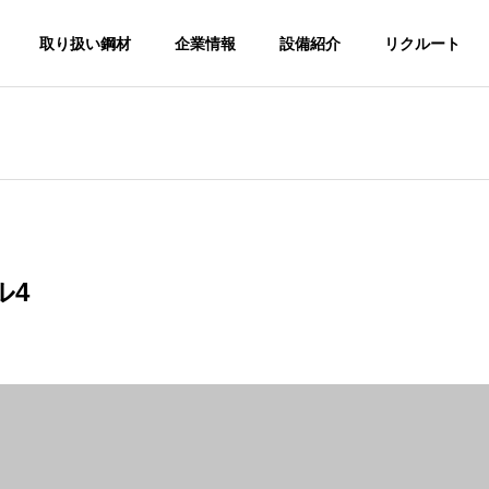
取り扱い鋼材
企業情報
設備紹介
リクルート
G
PHILOSOPHY
経営理念
ル4
ACCESS
アクセス
鋼
ガネ
各種金型材の切断販売