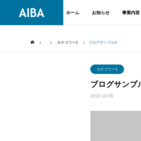
ホーム
お知らせ
事業内容
カテゴリー1
ブログサンプル4
GREETIN
ごあいさつ
カテゴリー1
事業内容
企業情報
ブログサンプ
SERVICE
COMPANY
2024.10.08
HISTORY
沿革
高級刃物
ヤスキハ