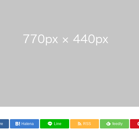
re
Hatena
Line
RSS
feedly