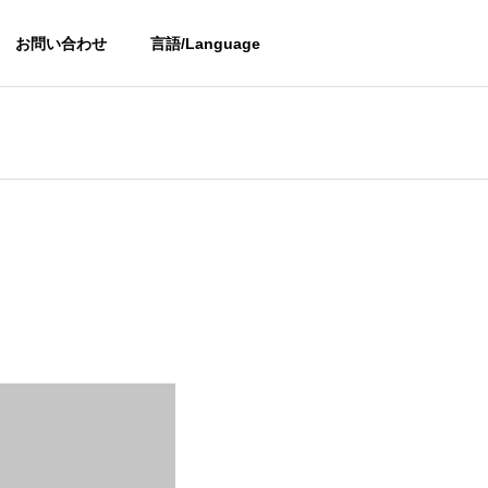
お問い合わせ
言語/Language
OUTLINE
会社概要
PARTNER
提携会社
金型用鋼の加工品